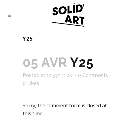
Y25
05 AVR
Y25
Posted at 11:53h
in
by
0 Comments
0
Likes
Sorry, the comment form is closed at
this time.