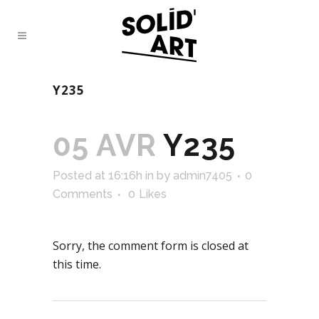
Y235
05 AVR
Y235
Posted at 16:16h
in
by
admin7405
0
Comments
0
Likes
Sorry, the comment form is closed at
this time.