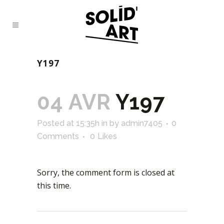
Y197
04 AVR
Y197
Posted at 15:35h
in
by
admin7405
0
Comments
0
Likes
Sorry, the comment form is closed at
this time.