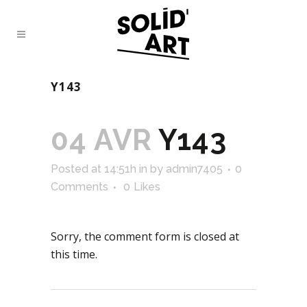
Y143
04 AVR
Y143
Posted at 14:51h
in
by
admin7405
0
Comments
0
Likes
Sorry, the comment form is closed at
this time.