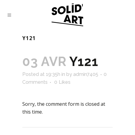
Y121
03 AVR
Y121
Posted at 19:35h
in
by
admin7405
0
Comments
0
Likes
Sorry, the comment form is closed at
this time.