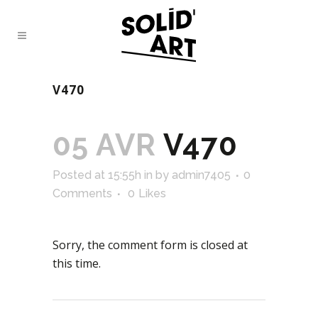
V470
05 AVR
V470
Posted at 15:55h
in
by
admin7405
0
Comments
0
Likes
Sorry, the comment form is closed at
this time.