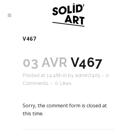
V467
03 AVR
V467
Posted at 14:48h
in
by
admin7405
0
Comments
0
Likes
Sorry, the comment form is closed at
this time.