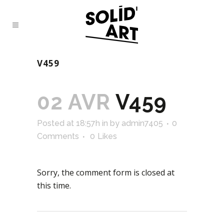
V459
02 AVR
V459
Posted at 18:57h
in
by
admin7405
0
Comments
0
Likes
Sorry, the comment form is closed at
this time.