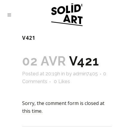
V421
02 AVR
V421
Posted at 20:19h
in
by
admin7405
0
Comments
0
Likes
Sorry, the comment form is closed at
this time.