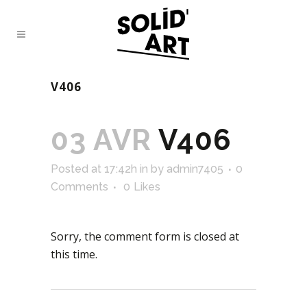
V406
03 AVR
V406
Posted at 17:42h
in
by
admin7405
0
Comments
0
Likes
Sorry, the comment form is closed at
this time.