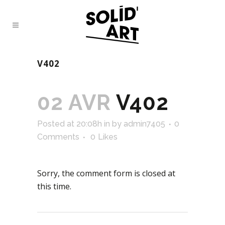
V402
02 AVR
V402
Posted at 20:08h
in
by
admin7405
0
Comments
0
Likes
Sorry, the comment form is closed at
this time.