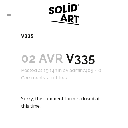
V335
02 AVR
V335
Posted at 19:14h
in
by
admin7405
0
Comments
0
Likes
Sorry, the comment form is closed at
this time.