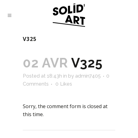
V325
02 AVR
V325
Posted at 18:43h
in
by
admin7405
0
Comments
0
Likes
Sorry, the comment form is closed at
this time.