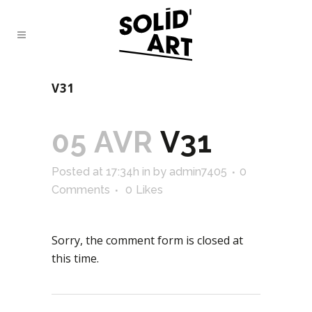
V31
05 AVR
V31
Posted at 17:34h
in
by
admin7405
0
Comments
0
Likes
Sorry, the comment form is closed at
this time.