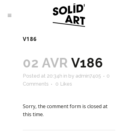
V186
02 AVR
V186
Posted at 20:34h
in
by
admin7405
0
Comments
0
Likes
Sorry, the comment form is closed at
this time.