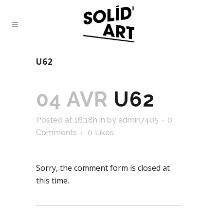
U62
04 AVR
U62
Posted at 16:18h
in
by
admin7405
0
Comments
0
Likes
Sorry, the comment form is closed at
this time.