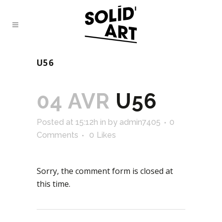
U56
04 AVR
U56
Posted at 15:12h
in
by
admin7405
0
Comments
0
Likes
Sorry, the comment form is closed at
this time.