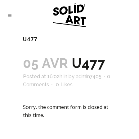
U477
05 AVR
U477
Posted at 16:02h
in
by
admin7405
0
Comments
0
Likes
Sorry, the comment form is closed at
this time.