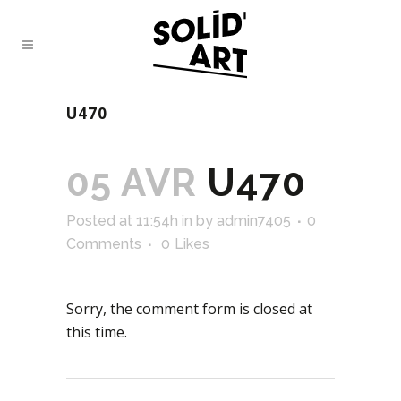
U470
05 AVR
U470
Posted at 11:54h
in
by
admin7405
0
Comments
0
Likes
Sorry, the comment form is closed at
this time.