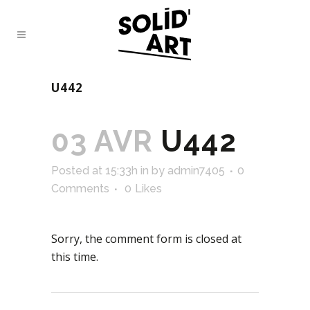
U442
03 AVR
U442
Posted at 15:33h
in
by
admin7405
0
Comments
0
Likes
Sorry, the comment form is closed at
this time.