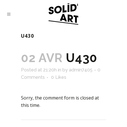
U430
02 AVR
U430
Posted at 21:20h
in
by
admin7405
0
Comments
0
Likes
Sorry, the comment form is closed at
this time.