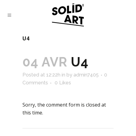
U4
04 AVR
U4
Posted at 12:22h
in
by
admin7405
0
Comments
0
Likes
Sorry, the comment form is closed at
this time.