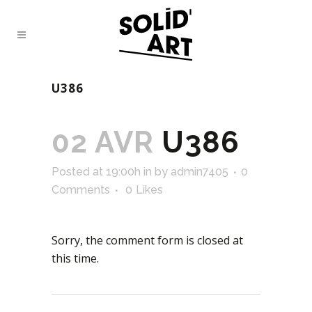
U386
02 AVR
U386
Posted at 19:00h
in
by
admin7405
0
Comments
0
Likes
Sorry, the comment form is closed at
this time.