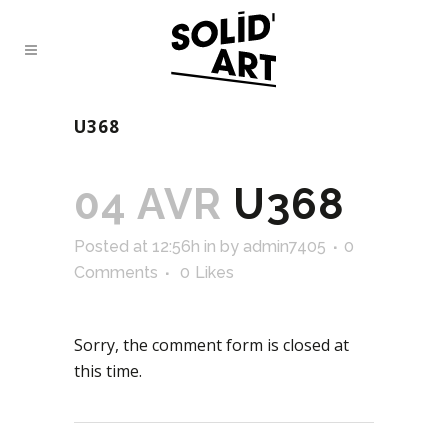
U368
04 AVR
U368
Posted at 12:56h
in
by
admin7405
0
Comments
0
Likes
Sorry, the comment form is closed at
this time.