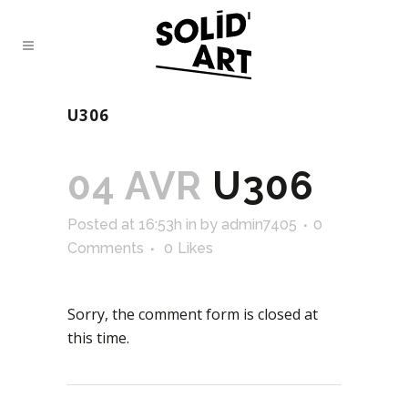
U306
04 AVR
U306
Posted at 16:53h
in
by
admin7405
0
Comments
0
Likes
Sorry, the comment form is closed at
this time.