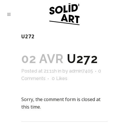
U272
02 AVR
U272
Posted at 21:11h
in
by
admin7405
0
Comments
0
Likes
Sorry, the comment form is closed at
this time.