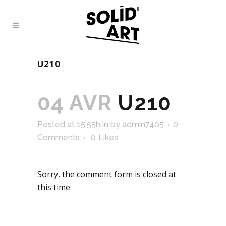
U210
04 AVR
U210
Posted at 15:55h
in
by
admin7405
0
Comments
0
Likes
Sorry, the comment form is closed at
this time.