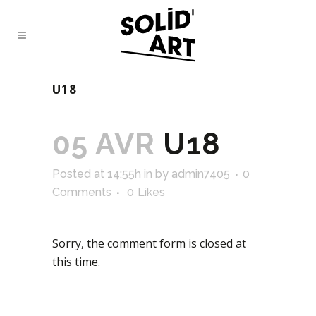
U18
05 AVR
U18
Posted at 14:55h
in
by
admin7405
0
Comments
0
Likes
Sorry, the comment form is closed at
this time.