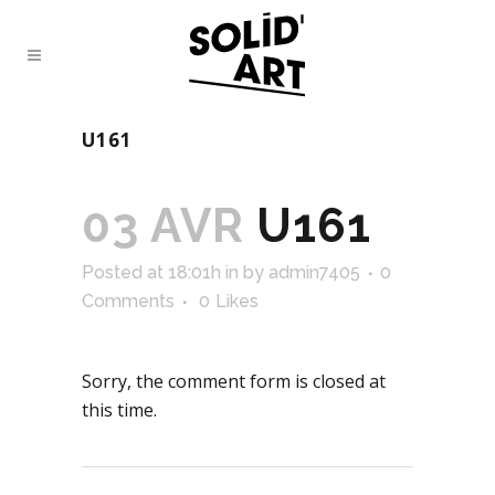
U161
03 AVR
U161
Posted at 18:01h
in
by
admin7405
0
Comments
0
Likes
Sorry, the comment form is closed at
this time.