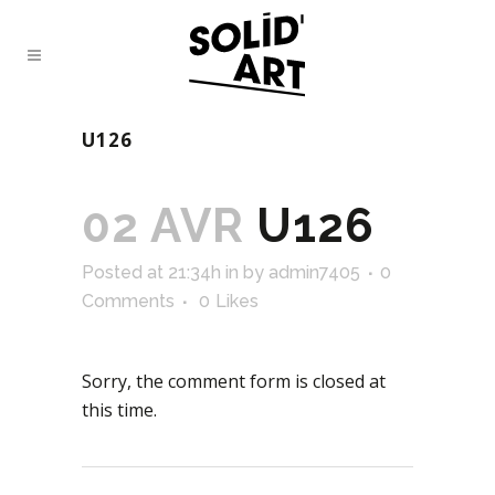
U126
02 AVR
U126
Posted at 21:34h
in
by
admin7405
0
Comments
0
Likes
Sorry, the comment form is closed at
this time.