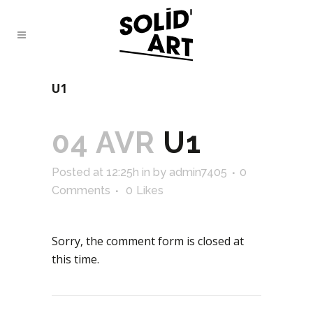
U1
04 AVR
U1
Posted at 12:25h
in
by
admin7405
0
Comments
0
Likes
Sorry, the comment form is closed at
this time.