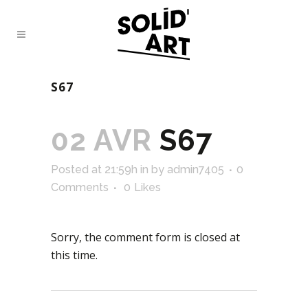
S67
02 AVR
S67
Posted at 21:59h
in
by
admin7405
0
Comments
0
Likes
Sorry, the comment form is closed at
this time.