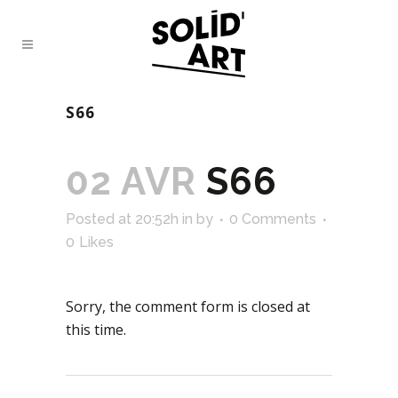
S66
02 AVR
S66
Posted at 20:52h
in
by
0 Comments
0
Likes
Sorry, the comment form is closed at
this time.