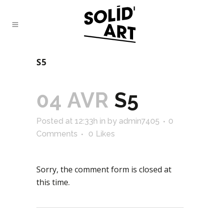
S5
04 AVR
S5
Posted at 12:33h
in
by
admin7405
0
Comments
0
Likes
Sorry, the comment form is closed at
this time.