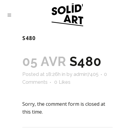
S480
05 AVR
S480
Posted at 18:26h
in
by
admin7405
0
Comments
0
Likes
Sorry, the comment form is closed at
this time.