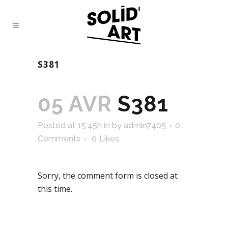
S381
05 AVR
S381
Posted at 15:45h
in
by
admin7405
0
Comments
0
Likes
Sorry, the comment form is closed at
this time.