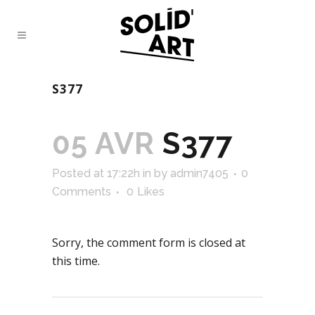
S377
05 AVR
S377
Posted at 17:22h
in
by
admin7405
0
Comments
0
Likes
Sorry, the comment form is closed at
this time.