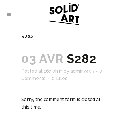
S282
03 AVR
S282
Posted at 16:50h
in
by
admin7405
0
Comments
0
Likes
Sorry, the comment form is closed at
this time.