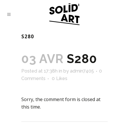
S280
03 AVR
S280
Posted at 17:38h
in
by
admin7405
0
Comments
0
Likes
Sorry, the comment form is closed at
this time.