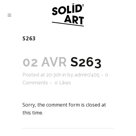
S263
02 AVR
S263
Posted at 20:30h
in
by
admin7405
0
Comments
0
Likes
Sorry, the comment form is closed at
this time.