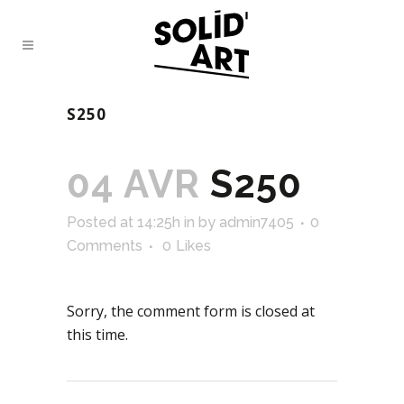
S250
04 AVR
S250
Posted at 14:25h
in
by
admin7405
0
Comments
0
Likes
Sorry, the comment form is closed at
this time.