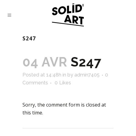
S247
04 AVR
S247
Posted at 14:48h
in
by
admin7405
0
Comments
0
Likes
Sorry, the comment form is closed at
this time.