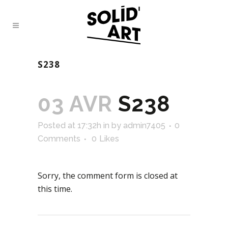
S238
03 AVR
S238
Posted at 17:32h
in
by
admin7405
0
Comments
0
Likes
Sorry, the comment form is closed at
this time.