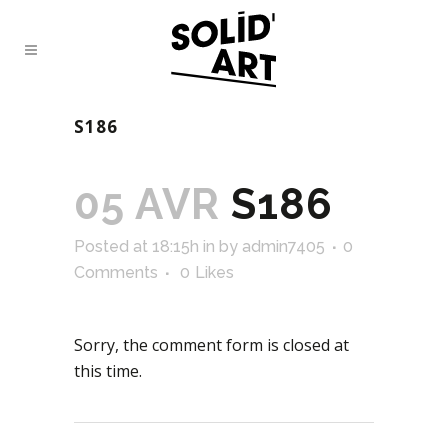
S186
05 AVR
S186
Posted at 18:15h
in
by
admin7405
0
Comments
0
Likes
Sorry, the comment form is closed at
this time.