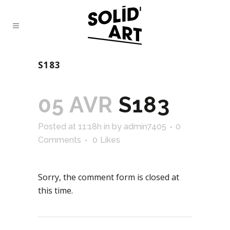
S183
05 AVR
S183
Posted at 11:18h
in
by
admin7405
0
Comments
0
Likes
Sorry, the comment form is closed at
this time.