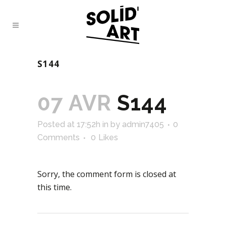
S144
07 AVR
S144
Posted at 17:52h
in
by
admin7405
0
Comments
0
Likes
Sorry, the comment form is closed at
this time.