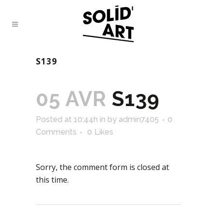
S139
05 AVR
S139
Posted at 10:44h
in
by
admin7405
0
Comments
0
Likes
Sorry, the comment form is closed at
this time.