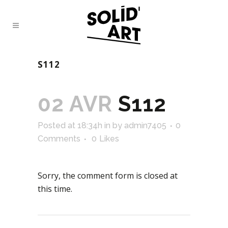
S112
02 AVR
S112
Posted at 18:34h
in
by
admin7405
0
Comments
0
Likes
Sorry, the comment form is closed at
this time.