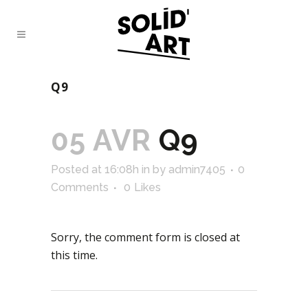
Q9
05 AVR
Q9
Posted at 16:08h
in
by
admin7405
0
Comments
0
Likes
Sorry, the comment form is closed at
this time.