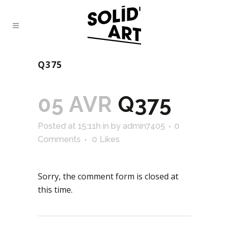
Q375
05 AVR
Q375
Posted at 15:11h
in
by
admin7405
0
Comments
0
Likes
Sorry, the comment form is closed at
this time.